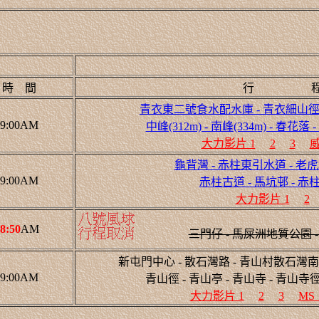
時 間
行 
青衣東二號食水配水庫 - 青衣細山徑 - 
9:00AM
中峰(312m) - 南峰(334m) - 春花
大力影片 1
2
3
威
龜背灣 - 赤柱東引水道 - 老虎坑
9:00AM
赤柱古道 - 馬坑邨 - 
大力影片 1
2
8:50
AM
三門仔 - 馬屎洲地質公園 
新屯門中心 - 散石灣路 - 青山村散石灣南 
9:00AM
青山徑 - 青山亭 - 青山寺 - 青山寺徑
大力影片 1
2
3
MS_