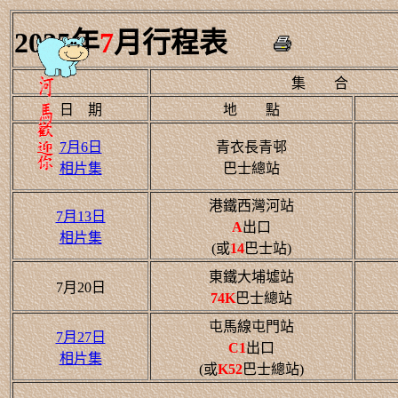
2025年
7
月行程表
集 合
日 期
地 點
7月6日
青衣長青邨
相片集
巴士總站
港鐵西灣河站
7月13日
A
出口
相片集
(或
14
巴士站)
東鐵大埔墟站
7月20日
74K
巴士總站
屯馬線屯門站
7月27日
C1
出口
相片集
(或
K52
巴士總站)