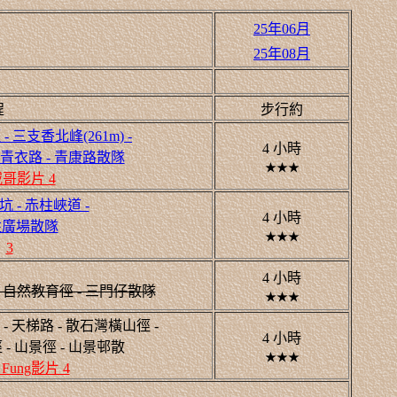
25年06月
25年08月
程
步行約
三支香北峰(261m) -
4 小時
落 - 青衣路 - 青康路散隊
★★★
哥影片 4
 - 赤柱峽道 -
4 小時
赤柱廣場散隊
★★★
3
4 小時
- 自然教育徑 - 三門仔散隊
★★★
- 天梯路 - 散石灣橫山徑 -
4 小時
 - 山景徑 - 山景邨散
★★★
Fung影片 4